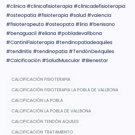
#clinica #clinicafisioterapia #clinicadefisioterapia
#osteopatia #fisioterapia #salud #valencia
#fisioterapeuta #osteopata #liria #benisano
#benaguacil #eliana #pobladevallbona
#CantiniFisioterapia #tendinopatiadeaquiles
#tendinitis #tendinopatia #TendónDeAquiles
#Calcificación #SaludMuscular #Bienestar
CALCIFICACIÓN FISIOTERAPIA
CALCIFICACIÓN FISIOTERAPIA LA POBLA DE VALLBONA
CALCIFICACIÓN LA POBLA
CALCIFICACIÓN LA POBLA DE VALLBONA
CALCIFICACIÓN TENDÓN AQUILES
CALCIFICACIÓN TRATAMIENTO