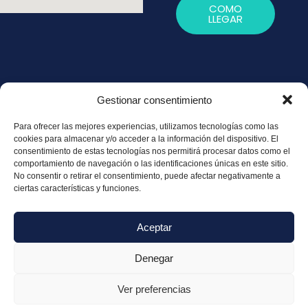
COMO
LLEGAR
Gestionar consentimiento
Política de
Para ofrecer las mejores experiencias, utilizamos tecnologías como las
Privacidad
cookies para almacenar y/o acceder a la información del dispositivo. El
consentimiento de estas tecnologías nos permitirá procesar datos como el
Política de
comportamiento de navegación o las identificaciones únicas en este sitio.
Cookies
No consentir o retirar el consentimiento, puede afectar negativamente a
ciertas características y funciones.
Aviso legal
Aceptar
Denegar
© Copyright 2025 – 2026 Cantini Fisioterapia
Ver preferencias
Diseño Media Next Ltd.