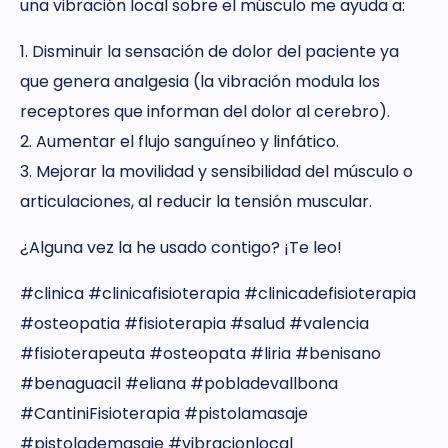
una vibración local sobre el músculo me ayuda a:
1. Disminuir la sensación de dolor del paciente ya
que genera analgesia (la vibración modula los
receptores que informan del dolor al cerebro).
2. Aumentar el flujo sanguíneo y linfático.
3. Mejorar la movilidad y sensibilidad del músculo o
articulaciones, al reducir la tensión muscular.
¿Alguna vez la he usado contigo? ¡Te leo!
#clinica #clinicafisioterapia #clinicadefisioterapia
#osteopatia #fisioterapia #salud #valencia
#fisioterapeuta #osteopata #liria #benisano
#benaguacil #eliana #pobladevallbona
#CantiniFisioterapia #pistolamasaje
#pistolademasaje #vibracionlocal