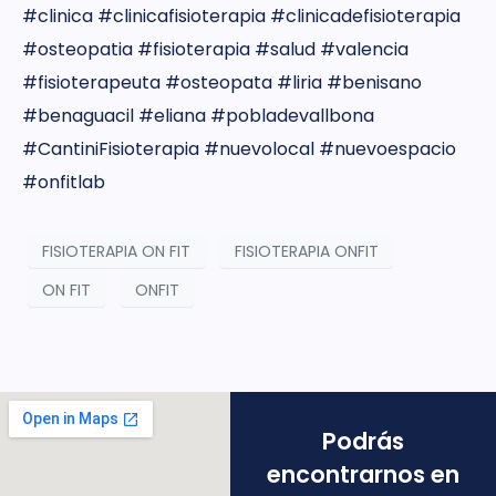
#clinica #clinicafisioterapia #clinicadefisioterapia
#osteopatia #fisioterapia #salud #valencia
#fisioterapeuta #osteopata #liria #benisano
#benaguacil #eliana #pobladevallbona
#CantiniFisioterapia #nuevolocal #nuevoespacio
#onfitlab
FISIOTERAPIA ON FIT
FISIOTERAPIA ONFIT
ON FIT
ONFIT
Podrás
encontrarnos en