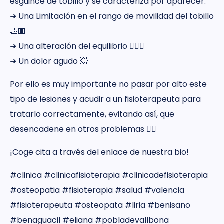
esguince de tobillo y se caracteriza por aparecer:
➜ Una Limitación en el rango de movilidad del tobillo
🦶🏼
➜ Una alteración del equilibrio 🏃🏻‍♀️
➜ Un dolor agudo 💥
Por ello es muy importante no pasar por alto este
tipo de lesiones y acudir a un fisioterapeuta para
tratarlo correctamente, evitando así, que
desencadene en otros problemas 👌🏼
¡Coge cita a través del enlace de nuestra bio!
#clinica #clinicafisioterapia #clinicadefisioterapia
#osteopatia #fisioterapia #salud #valencia
#fisioterapeuta #osteopata #liria #benisano
#benaguacil #eliana #pobladevallbona