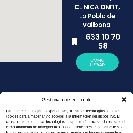
CLINICA ONFIT,
La Pobla de
Vallbona
633 10 70
58
COMO
LLEGAR
Gestionar consentimiento
Política de
Para ofrecer las mejores experiencias, utilizamos tecnologías como las
Privacidad
cookies para almacenar y/o acceder a la información del dispositivo. El
consentimiento de estas tecnologías nos permitirá procesar datos como el
Política de
comportamiento de navegación o las identificaciones únicas en este sitio.
No consentir o retirar el consentimiento, puede afectar negativamente a