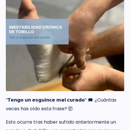
“𝗧𝗲𝗻𝗴𝗼 𝘂𝗻 𝗲𝘀𝗴𝘂𝗶𝗻𝗰𝗲 𝗺𝗮𝗹 𝗰𝘂𝗿𝗮𝗱𝗼” 🗯️ ¿Cuántas
veces has oído esta frase? 🤯
Esto ocurre tras haber sufrido anteriormente un